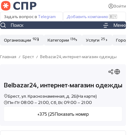
Войти
Отправить заявку
Нашли неточноcть?
Вход
Задать вопрос в
Telegram
Добавить компанию
🇧🇾
Менеджер свяжется с Вами в течение 10 минут.
Пожалуйста, сообщите нам об ошибке.
Для ответа на отзывы
свяжитесь с нами
Поиск
Меню
Имя пользователя или email
923
136
25
Организации
Категории
Услуги
Города
Пароль
Главная
Брест
Belbazar24, интернет-магазин одежды
Запомнить меня
Belbazar24, интернет-магазин одежды
Брест, ул. Краснознаменная, д. 2Б
(На карте)
Даю согласие на сбор и обработку моих персональных
Даю согласие на сбор и обработку моих персональных
Регистрация
Забыли пароль?
Пн-Пт 08:00 – 21:00, Сб, Вс 09:00 – 21:00
данных в соответствии с
данных в соответствии с
Политикой конфиденциальности
Политикой конфиденциальности
.
.
+375 (25
Показать номер
Отправить
Отправить