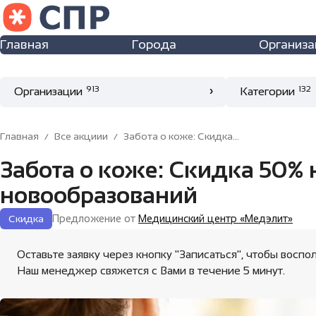
Хочу участвовать в акции
Вход
Главная
Города
Организа
Наш менеджер свяжется с Вами в течение 5 минут.
Для ответа на отзывы
свяжитесь с нами
Имя пользователя или email
913
132
Организации
Категории
Пароль
Главная
Все акциии
Забота о коже: Скидка...
Забота о коже: Скидка 50% 
Запомнить меня
новообразований
Предложение от
Медицинский центр «Медэлит»
Скидка
Даю согласие на сбор и обработку моих персональных
Регистрация
Забыли пароль?
Оставьте заявку через кнопку "Записаться", чтобы восп
данных в соответствии с
Политикой
Наш менеджер свяжется с Вами в течение 5 минут.
конфиденциальности
.
Отправить